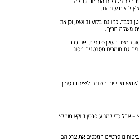
ת חלב מקבלות הורמוני גדילה
מלץ להימנע מהם.
בכבד, כמו גם בלוע ובוושט, וכן את
ית משקה חריף.
 המצוי בעשן סיגריות. אם כבר
רים גם חומרים מסרטנים מסוג
ש מידי יום חשובה ליצירת ויטמין
ארוכה בשמש בייחוד בשעות בהן קרינת השמש חזקה – בין 10 בבוקר ל-4 אחה"צ – אבל כדי למנוע סרטן דווקא מומלץ
ביטוחים פרטיים המכסים את צרכיהם