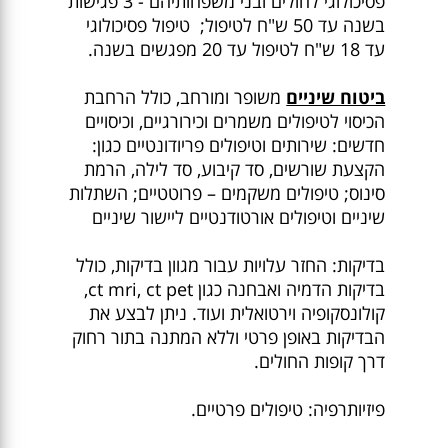
פסיכולוגי לחולים ובני משפחותיהם - 3 פגישות
בשנה עד 50 ש"ח לטיפול; טיפול פסיכולוגי
עד 18 ש"ח לטיפול עד 20 מפגשים בשנה.
ביטוח שיניים
משופר ומורחב, כולל הרחבת
הכיסוי לטיפולים משמרים וכירורגיים, וכיסויים
חדשים: שירותים וטיפולים פריודונטיים כגון:
הקצעת שורשים, סד קיבוע, סד לילה, הרמת
סינוס; טיפולים משקמים – פרוטטיים; השתלות
שיניים וטיפולים אורטודנטיים ליישור שיניים
בדיקות: החזר עלויות עבור מגוון בדיקות, כולל
בדיקות הדמיה ואבחנה כגון ct mri, ct pet,
קולונסקופיה וירטואלית ועוד. ניתן לבצע את
הבדיקות באופן פרטי וללא המתנה בתור רחוק
דרך קופות החולים.
פיזיותרפיה: טיפולים פרטיים.