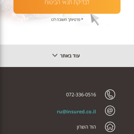
לבדיקת תנאי הביטוח
* פרטיותך חשובה לנו
עוד באתר
072-336-0516
ru@insured.co.il
הוד השרון