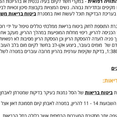
תוויה רפואית
- במקרי חשד לקיום בעיה גנטית או בהריונות המו
 מקיפים ובתדירות גבוהה. נשים המצויות בקבוצת סיכון זכאיות לבי
ת בעריכת הבדיקות תוכל לעשות זאת במסגרת
ביטוח בריאות משל
ת התוספת לחוק ביטוח בריאות ממלכתי כוללים טיפול על ידי רופא
הכניסה להריון, ריפוי מחלות המופיעות במהלך ההריון, מעקב אחר הר
ך פניה לועדה להפסקת הריון וכן הפסקת הריון מסיבות לא רפואי
ם של מומים בעובר, ביצוע אקו-לב בחשד לקיום מום בלב העובר,
לתסמונת דאון בעובר עולה על 1:380, בדיקת שקיפות עורפית בהריון מרובה עוברים
ים
יאות:
רת
ביטוח בריאות
של הסל נמנות בעיקר בדיקות שמטרתן לאבחן מו
אבחן קיום תסמונת דאון אצל העובר.