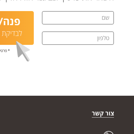
שם
פנה/י
לבדיקת ת
טלפון
* פרטי
צור קשר