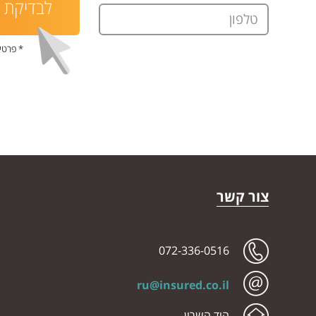
לבדיקת ת
טלפון
* פרטי
צור קשר
072-336-0516
ru@insured.co.il
הוד השרון