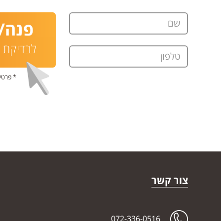
שם
פנה/י
לבדיקת ת
טלפון
* פרטי
צור קשר
072-336-0516